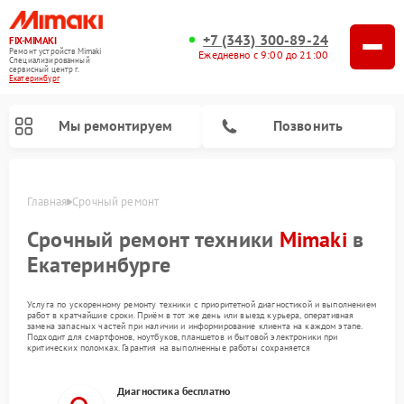
+7 (343) 300-89-24
FIX-MIMAKI
Ремонт устройств Mimaki
Ежедневно с 9:00 до 21:00
Специализированный
cервисный центр г.
Екатеринбург
Мы ремонтируем
Позвонить
Главная
Срочный ремонт
Срочный ремонт техники
Mimaki
в
Екатеринбурге
Услуга по ускоренному ремонту техники с приоритетной диагностикой и выполнением
работ в кратчайшие сроки. Приём в тот же день или выезд курьера, оперативная
замена запасных частей при наличии и информирование клиента на каждом этапе.
Подходит для смартфонов, ноутбуков, планшетов и бытовой электроники при
критических поломках. Гарантия на выполненные работы сохраняется
Диагностика бесплатно