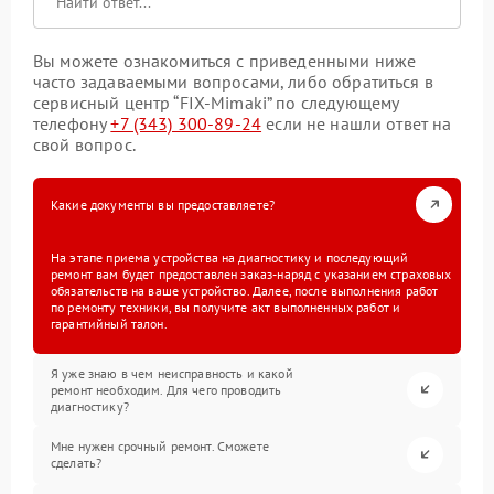
Вы можете ознакомиться с приведенными ниже
часто задаваемыми вопросами, либо обратиться в
сервисный центр “FIX-Mimaki” по следующему
телефону
+7 (343) 300-89-24
если не нашли ответ на
свой вопрос.
Какие документы вы предоставляете?
На этапе приема устройства на диагностику и последующий
ремонт вам будет предоставлен заказ-наряд с указанием страховых
обязательств на ваше устройство. Далее, после выполнения работ
по ремонту техники, вы получите акт выполненных работ и
гарантийный талон.
Я уже знаю в чем неисправность и какой
ремонт необходим. Для чего проводить
диагностику?
Мне нужен срочный ремонт. Сможете
сделать?