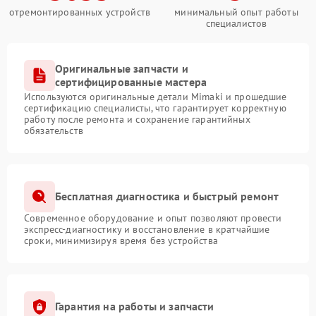
Свяжитесь с нами по телефону +7 (343) 300-89-24
отремонтированных устройств
минимальный опыт работы
или посетите сервис по адресу ул. Чебышёва, 4.
специалистов
Оригинальные запчасти и
сертифицированные мастера
Используются оригинальные детали Mimaki и прошедшие
сертификацию специалисты, что гарантирует корректную
работу после ремонта и сохранение гарантийных
обязательств
Бесплатная диагностика и быстрый ремонт
Современное оборудование и опыт позволяют провести
экспресс-диагностику и восстановление в кратчайшие
сроки, минимизируя время без устройства
Гарантия на работы и запчасти