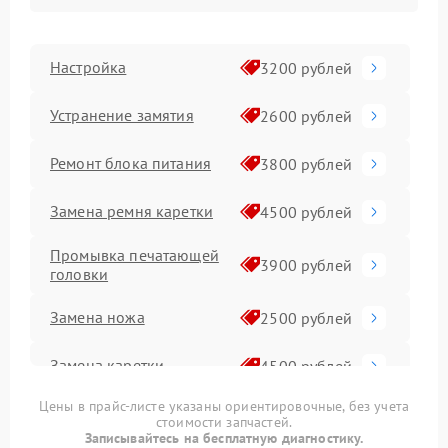
Настройка
3200 рублей
Устранение замятия
2600 рублей
Ремонт блока питания
3800 рублей
Замена ремня каретки
4500 рублей
Промывка печатающей
3900 рублей
головки
Замена ножа
2500 рублей
Замена каретки
4500 рублей
Цены в прайс-листе указаны ориентировочные, без учета
Замена печатной
4800 рублей
стоимости запчастей.
головки
Записывайтесь на бесплатную диагностику.