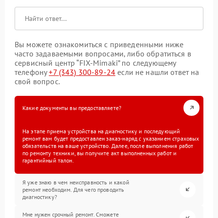
Вы можете ознакомиться с приведенными ниже
часто задаваемыми вопросами, либо обратиться в
сервисный центр “FIX-Mimaki” по следующему
телефону
+7 (343) 300-89-24
если не нашли ответ на
свой вопрос.
Какие документы вы предоставляете?
На этапе приема устройства на диагностику и последующий
ремонт вам будет предоставлен заказ-наряд с указанием страховых
обязательств на ваше устройство. Далее, после выполнения работ
по ремонту техники, вы получите акт выполненных работ и
гарантийный талон.
Я уже знаю в чем неисправность и какой
ремонт необходим. Для чего проводить
диагностику?
Мне нужен срочный ремонт. Сможете